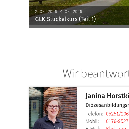
2. Okt. 2026 - 4. Okt. 2026
GLK-Stückelkurs (Teil 1)
Wir beantwort
Janina
Horstk
Diözesanbildungsr
Telefon:
05251/206
Mobil:
0176-9527
E-Mail:
Klick zum