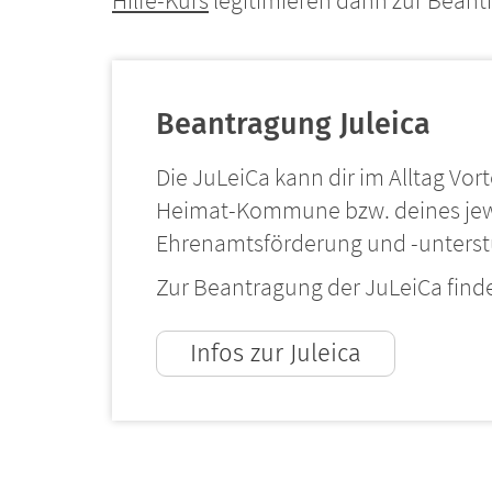
Hilfe-Kurs
legitimieren dann zur Bean
Beantragung Juleica
Die JuLeiCa kann dir im Alltag Vor
Heimat-Kommune bzw. deines jewe
Ehrenamtsförderung und -unterst
Zur Beantragung der JuLeiCa findes
Infos zur Juleica