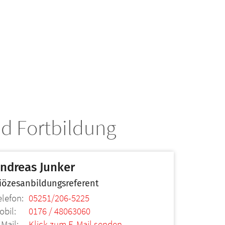
nd Fortbildung
ndreas
Junker
iözesanbildungsreferent
elefon:
05251/206-5225
obil:
0176 / 48063060
-Mail:
Klick zum E-Mail senden