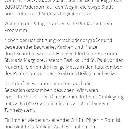
Vom
21. – 26. Oktober 2025
machten sich 19 Pilger des
BdSJ DV Paderborn auf den Weg in die ewige Stadt
Rom. Tobias und Andreas begleiteten sie.
Während der 6 Tage standen viele Punkte auf dem
Programm.
Neben der Besichtigung verschiedener großer und
bedeutender Bauwerke, Kirchen und Plätze,
durchschritten wir die
4 Heiligen Pforten
(Petersdom,
St. Maria Maggiore, Lateran Basilika und St. Paul vor den
Mauern), feierten die Heilige Messe in den Katakomben
des Petersdoms und am Grab des Heiligen Sebastian.
Dort durften wir unter anderem auch die
Sebastiankatakomben besuchen. Wir waren
beeindruckt von den Dimensionen früherer Grablegung
mit ca. 65.000 Gräber in einem ca. 12 km langem
Tunnelsystem.
Ein immer wieder anziehender Ort für Pilger in Rom ist
und bleibt der
Vatikan
. Auch wir haben ihn