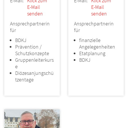
E-Mail:
Klick zum
E-Mail:
Klick zum
E-Mail
E-Mail
senden
senden
Ansprechpartnerin
Ansprechpartnerin
für
für
BDKJ
finanzielle
Prävention /
Angelegenheiten
Schutzkonzepte
Etatplanung
Gruppenleiterkurs
BDKJ
e
Diözesanjungschü
tzentage