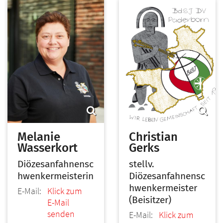
Melanie
Christian
Wasserkort
Gerks
Diözesanfahnensc
stellv.
hwenkermeisterin
Diözesanfahnensc
hwenkermeister
E-Mail:
Klick zum
(Beisitzer)
E-Mail
senden
E-Mail:
Klick zum